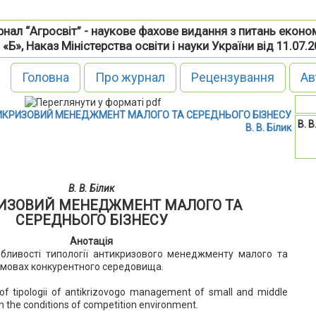
нал “Агросвіт” - наукове фахове видання з питань еконо
 «Б», Наказ Міністерства освіти і науки України від 11.07.
Головна
Про журнал
Рецензування
Ав
ИКРИЗОВИЙ МЕНЕДЖМЕНТ МАЛОГО ТА СЕРЕДНЬОГО БІЗНЕСУ
В. В
В. В. Білик
В. В. Білик
ИЗОВИЙ МЕНЕДЖМЕНТ МАЛОГО ТА
СЕРЕДНЬОГО БІЗНЕСУ
Анотація
обливості типології антикризового менеджменту малого та
 умовах конкурентного середовища.
of tipologii of antikrizovogo management of small and middle
in the conditions of competition environment.