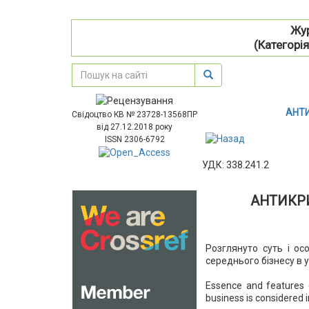
Жур
(Категорія
АНТ
Свідоцтво КВ № 23728-13568ПР
від 27.12.2018 року
ISSN 2306-6792
УДК: 338.241.2
АНТИКР
Розглянуто суть і ос
середнього бізнесу в
Essence and features 
business is considered 